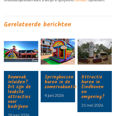
Gerelateerde berichten
Bouwvak
Springkussen
Attractie
inluiden?
huren in de
huren in
Dit zijn de
zomervakantie?
Eindhoven
leukste
en
4 juni 2026
attracties
omgeving?
voor
21 mei 2026
bedrijven
18 juni 2026