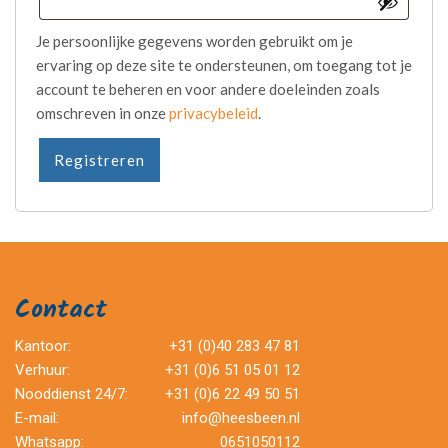
Je persoonlijke gegevens worden gebruikt om je
ervaring op deze site te ondersteunen, om toegang tot je
account te beheren en voor andere doeleinden zoals
omschreven in onze
privacybeleid
.
Registreren
Contact
Kantoor:
+31 (0)40 283 47 81
Verhuur:
+31 (0)6 51 05 01 12
Nooddienst 24/7:
+31 (0)6 22 49 50 51
E-mail:
info@heesbeen.nl
Whatsapp:
0651050112