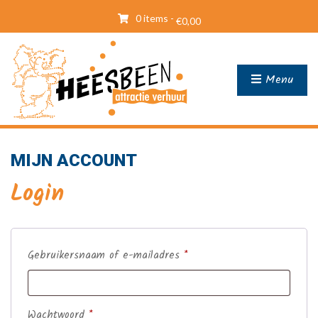
0 items -
€
0,00
Menu
MIJN ACCOUNT
Login
Vereist
Gebruikersnaam of e-mailadres
*
Vereist
Wachtwoord
*