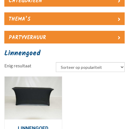
CATEGORIEËN
THEMA’S
PARTYVERHUUR
Linnengoed
Enig resultaat
LINNENGOED