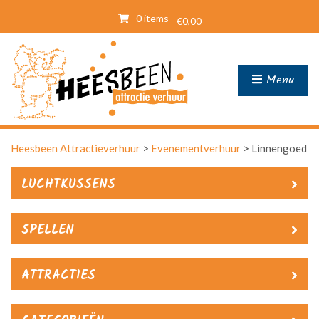
0 items -
€
0,00
Menu
Heesbeen Attractieverhuur
>
Evenementverhuur
>
Linnengoed
LUCHTKUSSENS
SPELLEN
ATTRACTIES