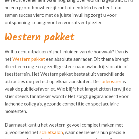
een echt evenement waar nog lang over wordt nagepraat. Of u
nu een groot bouwbedrijf runt of een klein team heeft dat
samen succes viert: met de juiste invulling zorgt u voor
ontspanning, teamgevoel en vooral veel plezier.
Western pakket
Wilt u echt uitpakken bij het inluiden van de bouwvak? Dan is
het
Western pakket
een absolute aanrader. Dit thema brengt
direct een ruige en gezellige sfeer naar uw bedrijfslocatie of
feestterrein. Het Western pakket bestaat uit verschillende
attracties die perfect op elkaar aansluiten. De
rodeostier
is
vaak de publieksfavoriet. Wie blijft het langst zitten terwijl de
stier steeds fanatieker wordt? Het zorgt gegarandeerd voor
lachende collega’s, gezonde competitie en spectaculaire
momenten.
Daarnaast kunt u het western gevoel compleet maken met
bijvoorbeeld het
schietsalon
, waar deelnemers hun precisie