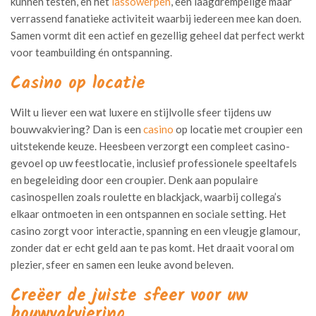
kunnen testen, en het
lassowerpen
, een laagdrempelige maar
verrassend fanatieke activiteit waarbij iedereen mee kan doen.
Samen vormt dit een actief en gezellig geheel dat perfect werkt
voor teambuilding én ontspanning.
Casino op locatie
Wilt u liever een wat luxere en stijlvolle sfeer tijdens uw
bouwvakviering? Dan is een
casino
op locatie met croupier een
uitstekende keuze. Heesbeen verzorgt een compleet casino-
gevoel op uw feestlocatie, inclusief professionele speeltafels
en begeleiding door een croupier. Denk aan populaire
casinospellen zoals roulette en blackjack, waarbij collega’s
elkaar ontmoeten in een ontspannen en sociale setting. Het
casino zorgt voor interactie, spanning en een vleugje glamour,
zonder dat er echt geld aan te pas komt. Het draait vooral om
plezier, sfeer en samen een leuke avond beleven.
Creëer de juiste sfeer voor uw
bouwvakviering