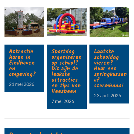
Attractie
Sportdag
Laatste
huren in
organiseren
schooldag
Eindhoven
op school?
vieren?
en
Dit zijn de
Huur een
omgeving?
leukste
springkussen
attracties
of
21 mei 2026
en tips van
stormbaan!
Heesbeen
23 april 2026
7 mei 2026