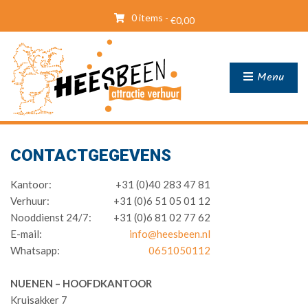
0 items -
€
0,00
Menu
CONTACTGEGEVENS
Kantoor:
+31 (0)40 283 47 81
Verhuur:
+31 (0)6 51 05 01 12
Nooddienst 24/7:
+31 (0)6 81 02 77 62
E-mail:
info@heesbeen.nl
Whatsapp:
0651050112
NUENEN – HOOFDKANTOOR
Kruisakker 7