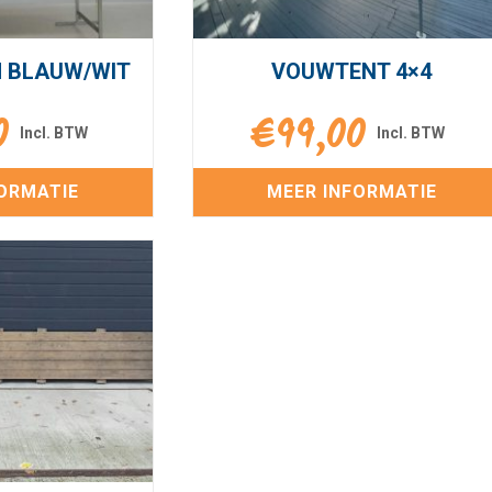
 BLAUW/WIT
VOUWTENT 4×4
0
€
99,00
ORMATIE
MEER INFORMATIE