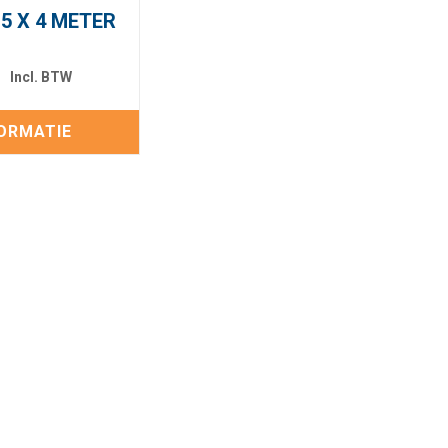
5 X 4 METER
3
ORMATIE