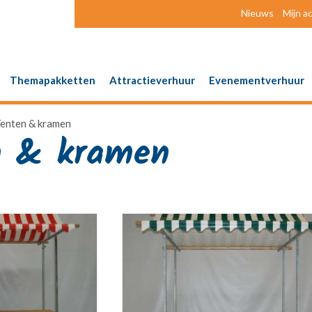
Nieuws
Mijn a
Themapakketten
Attractieverhuur
Evenementverhuur
enten & kramen
n & kramen
Gesorteerd
op
populariteit