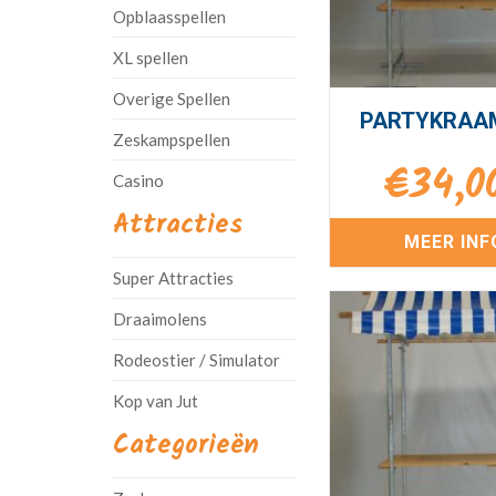
Opblaasspellen
XL spellen
Overige Spellen
PARTYKRAA
Zeskampspellen
€
34,0
Casino
Attracties
MEER INF
Super Attracties
Draaimolens
Rodeostier / Simulator
Kop van Jut
Categorieën