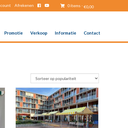
ccount
Afrekenen
0 items -
€
0,00
Promotie
Verkoop
Informatie
Contact