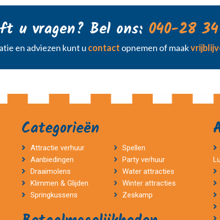
ft u vragen? Bel ons:
040-28 34
tie en adviezen kunt u
contact
opnemen of maak
vrijbli
Categorieën
Attractie verhuur
Spellen
Aanbiedingen
Party verhuur
L
Draaimolens
Water attracties
Klimmen & Glijden
Winter attracties
Springkussens
Zeskamp