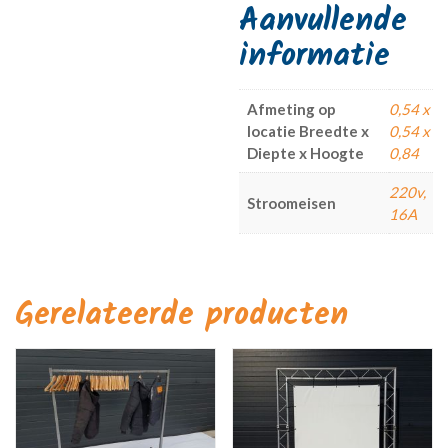
Aanvullende
informatie
Afmeting op
0,54 x
locatie Breedte x
0,54 x
Diepte x Hoogte
0,84
220v,
Stroomeisen
16A
Gerelateerde producten