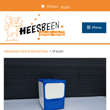
0 items -
€
0,00
Menu
Heesbeen Attractieverhuur
>
Vriezer