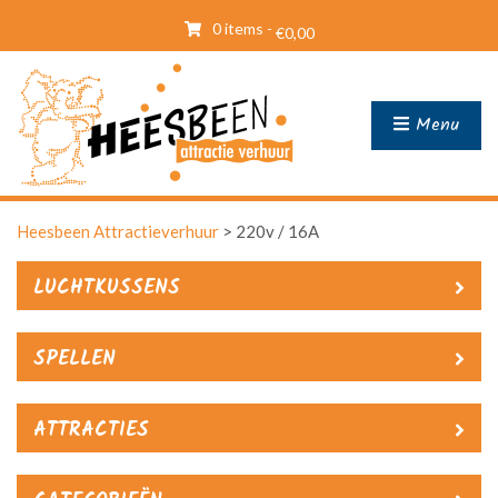
0 items -
€
0,00
Menu
Heesbeen Attractieverhuur
>
220v / 16A
LUCHTKUSSENS
SPELLEN
ATTRACTIES