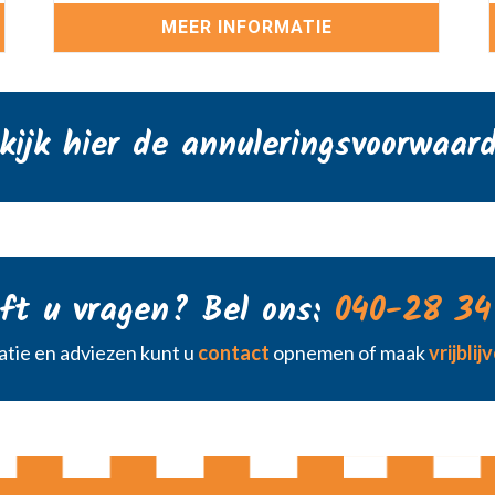
MEER INFORMATIE
kijk hier de annuleringsvoorwaar
ft u vragen? Bel ons:
040-28 34
tie en adviezen kunt u
contact
opnemen of maak
vrijbli