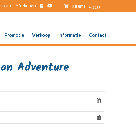
ccount
Afrekenen
0 items -
€
0,00
Promotie
Verkoop
Informatie
Contact
aan Adventure