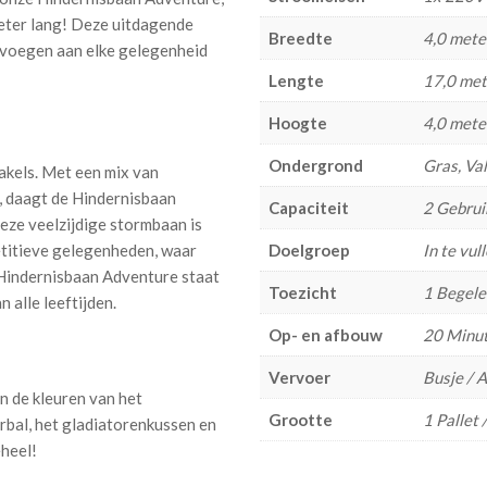
eter lang! Deze uitdagende
Breedte
4,0 mete
 voegen aan elke gelegenheid
Lengte
17,0 met
Hoogte
4,0 mete
Ondergrond
Gras, V
akels. Met een mix van
, daagt de Hindernisbaan
Capaciteit
2 Gebrui
eze veelzijdige stormbaan is
titieve gelegenheden, waar
Doelgroep
In te vul
 Hindernisbaan Adventure staat
Toezicht
1 Begele
 alle leeftijden.
Op- en afbouw
20 Minut
Vervoer
Busje / 
n de kleuren van het
Grootte
1 Pallet 
rbal, het gladiatorenkussen en
eheel!