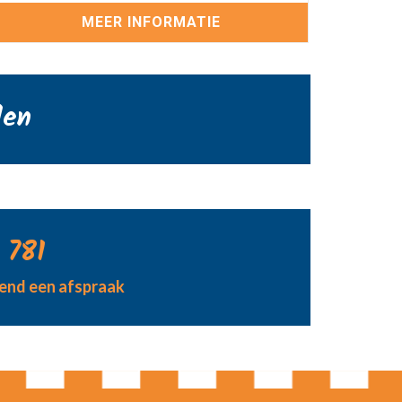
MEER INFORMATIE
den
 781
jvend een afspraak