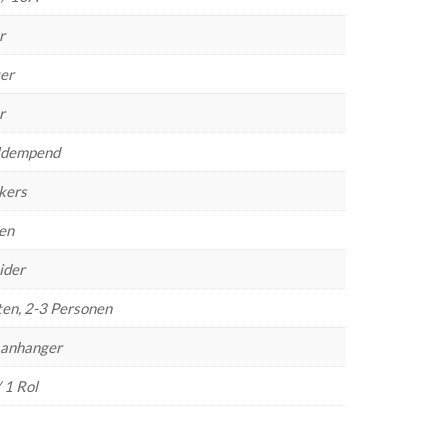
r
er
r
aldempend
kers
len
ider
en, 2-3 Personen
Aanhanger
/ 1 Rol