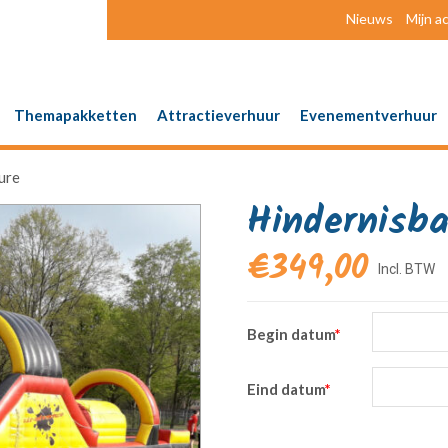
Nieuws
Mijn a
Themapakketten
Attractieverhuur
Evenementverhuur
ure
Hindernisb
€
349,00
Begin datum
*
Eind datum
*