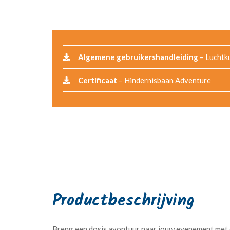
Algemene gebruikershandleiding
– Luchtk
Certificaat
– Hindernisbaan Adventure
Breng een dosis avontuur naar jouw evenement met