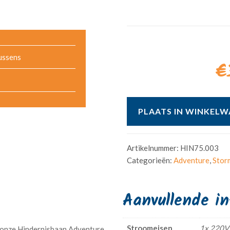
ussens
€
PLAATS IN WINKEL
Artikelnummer:
HIN75.003
Categorieën:
Adventure
,
Stor
Aanvullende i
Stroomeisen
1x 220V
 onze Hindernisbaan Adventure,