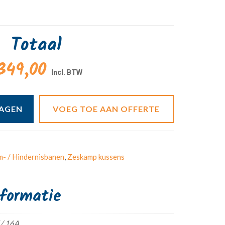
Totaal
349,00
WAGEN
VOEG TOE AAN OFFERTE
m- / Hindernisbanen
,
Zeskamp kussens
nformatie
 / 16A