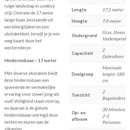
ruige landschap in cowboy
Lengte
17,5 meter
stijl. Overwin de 17 meter
lange baan, bestaande uit
Hoogte
7,0 meter
een klim/glijdeel en een
Gras, Steen,
obstakeldeel, terwijl je je een
Ondergrond
Valdempend
weg baant door het
westerndecor.
2
Capaciteit
Gebruikers
Hindernisbaan – 17 meter
Maximale
Met diverse obstakels biedt
Doelgroep
lengte: 180
deze hindernisbaan een
cm
spannende en vermakelijke
2
ervaring voor zowel jong als
Toezicht
Begeleiders
oud! Veiligheid staat voorop,
en daarom is de gehele
30 Minuten,
Op- en
hindernisbaan omringd door
2-3
afbouw
netten en muren aan de
Personen
zijkanten.