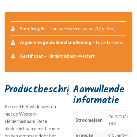
Speelregels
– Thema Hindernisbaan (17 meter)
Algemene gebruikershandleiding
– Luchtkussens
Certificaat
– Hindernisbaan Western
Aanvullende
informatie
Betreed het wilde westen
met de Western
2x 220V /
Stroomeisen
Hindernisbaan! Deze
16A
hindernisbaan neemt je mee
Breedte
4,0 meter
op een avontuur door het