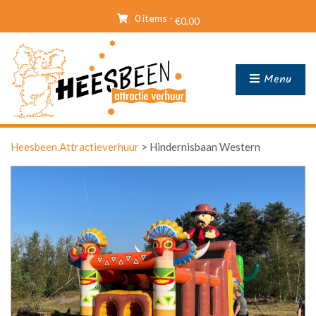
0 items -
€
0,00
Menu
Heesbeen Attractieverhuur
>
Hindernisbaan Western