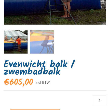
Evenwicht balk /
zwembadbalk
€
605,00