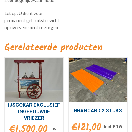
Zeer degelijk zwaar model
Gerelateerde producten
IJSCOKAR EXCLUSIEF
BRANCARD 2 STUKS
INGEBOUWDE
VRIEZER
€
121,00
€
1.500,00