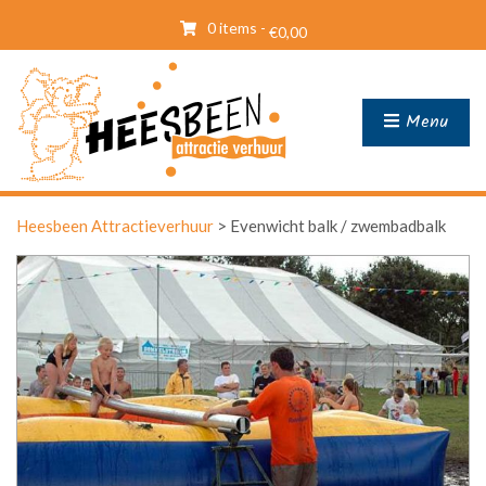
0 items -
€
0,00
Menu
Heesbeen Attractieverhuur
>
Evenwicht balk / zwembadbalk