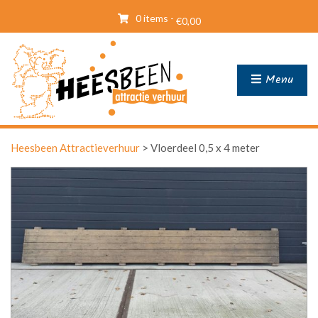
0 items -
€
0,00
Menu
Heesbeen Attractieverhuur
>
Vloerdeel 0,5 x 4 meter