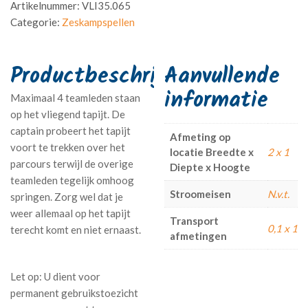
Artikelnummer:
VLI35.065
Categorie:
Zeskampspellen
Aanvullende
informatie
Maximaal 4 teamleden staan
op het vliegend tapijt. De
captain probeert het tapijt
Afmeting op
voort te trekken over het
locatie Breedte x
2 x 1
parcours terwijl de overige
Diepte x Hoogte
teamleden tegelijk omhoog
Stroomeisen
N.v.t.
springen. Zorg wel dat je
weer allemaal op het tapijt
Transport
0,1 x 1
terecht komt en niet ernaast.
afmetingen