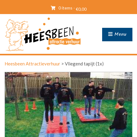
0 items -
€
0,00
Menu
Heesbeen Attractieverhuur
>
Vliegend tapijt (1x)