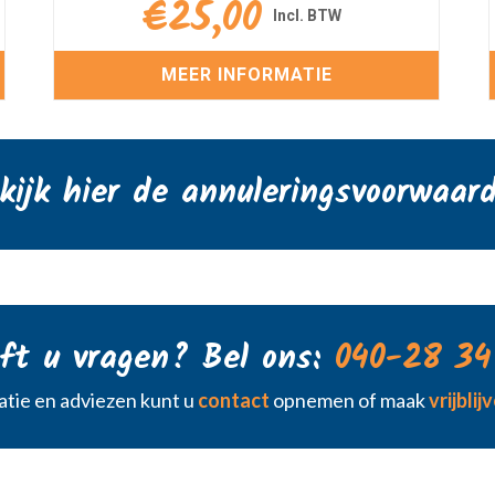
€
25,00
MEER INFORMATIE
kijk hier de annuleringsvoorwaar
ft u vragen? Bel ons:
040-28 34
tie en adviezen kunt u
contact
opnemen of maak
vrijbli