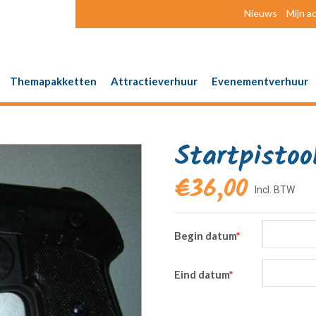
Nieuws
Mijn a
Themapakketten
Attractieverhuur
Evenementverhuur
Startpistoo
€
36,00
Begin datum
*
Eind datum
*