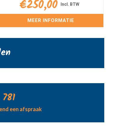
€
250,00
MEER INFORMATIE
den
 781
jvend een afspraak