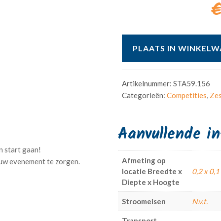
€
PLAATS IN WINKEL
Artikelnummer:
STA59.156
Categorieën:
Competities
,
Ze
Aanvullende i
an start gaan!
Afmeting op
locatie Breedte x
0,2 x 0,1
Diepte x Hoogte
Stroomeisen
N.v.t.
Transport