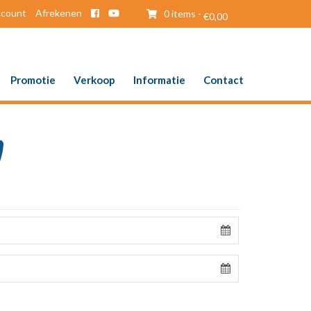
ccount
Afrekenen
0 items -
€
0,00
Promotie
Verkoop
Informatie
Contact
l