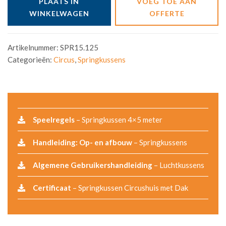
PLAATS IN
VOEG TOE AAN
WINKELWAGEN
OFFERTE
Artikelnummer:
SPR15.125
Categorieën:
Circus
,
Springkussens
Speelregels
– Springkussen 4×5 meter
Handleiding: Op- en afbouw
– Springkussens
Algemene Gebruikershandleiding
– Luchtkussens
Certificaat
– Springkussen Circushuis met Dak