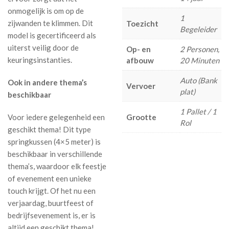
onmogelijk is om op de
1
zijwanden te klimmen. Dit
Toezicht
Begeleider
model is gecertificeerd als
uiterst veilig door de
Op- en
2 Personen,
keuringsinstanties.
afbouw
20 Minuten
Auto (Bank
Ook in andere thema’s
Vervoer
plat)
beschikbaar
1 Pallet / 1
Voor iedere gelegenheid een
Grootte
Rol
geschikt thema! Dit type
springkussen (4×5 meter) is
beschikbaar in verschillende
thema’s, waardoor elk feestje
of evenement een unieke
touch krijgt. Of het nu een
verjaardag, buurtfeest of
bedrijfsevenement is, er is
altijd een geschikt thema!