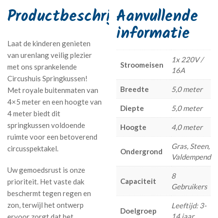
Aanvullende
informatie
Laat de kinderen genieten
van urenlang veilig plezier
1x 220V /
Stroomeisen
met ons sprankelende
16A
Circushuis Springkussen!
Breedte
5,0 meter
Met royale buitenmaten van
4×5 meter en een hoogte van
Diepte
5,0 meter
4 meter biedt dit
springkussen voldoende
Hoogte
4,0 meter
ruimte voor een betoverend
Gras, Steen,
circusspektakel.
Ondergrond
Valdempend
Uw gemoedsrust is onze
8
Capaciteit
prioriteit. Het vaste dak
Gebruikers
beschermt tegen regen en
zon, terwijl het ontwerp
Leeftijd: 3-
Doelgroep
14 jaar
ervoor zorgt dat het