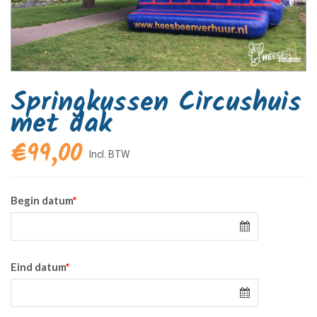
Springkussen Circushuis
met dak
€
99,00
Begin datum
*
Eind datum
*