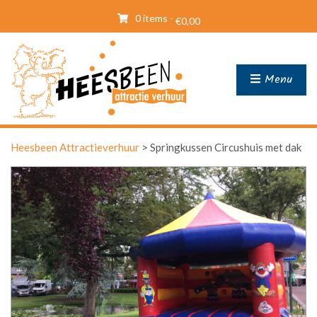
0 items -
€
0,00
Menu
Heesbeen Attractieverhuur
>
Springkussen Circushuis met dak