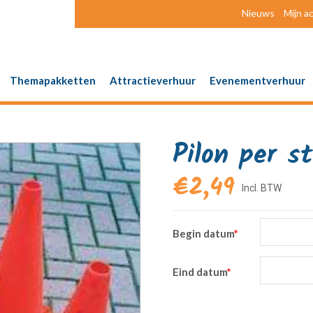
Nieuws
Mijn a
Themapakketten
Attractieverhuur
Evenementverhuur
Pilon per s
€
2,49
Begin datum
*
Eind datum
*