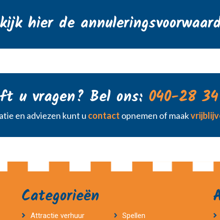
kijk hier de annuleringsvoorwaar
ft u vragen? Bel ons:
040-28 34
tie en adviezen kunt u
contact
opnemen of maak
vrijbli
Categorieën
Attractie verhuur
Spellen