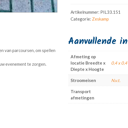
Artikelnummer:
PIL33.151
Categorie:
Zeskamp
Aanvullende i
ten van parcoursen, om spellen
Afmeting op
locatie Breedte x
0,4 x 0,4
Diepte x Hoogte
Stroomeisen
N.v.t.
Transport
afmetingen