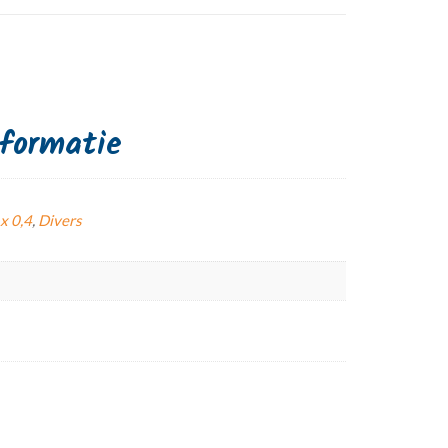
nformatie
 x 0,4
,
Divers