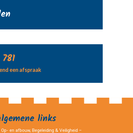
den
 781
jvend een afspraak
Algemene links
Op- en afbouw, Begeleiding & Veiligheid –