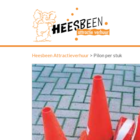
Heesbeen Attractieverhuur
>
Pilon per stuk