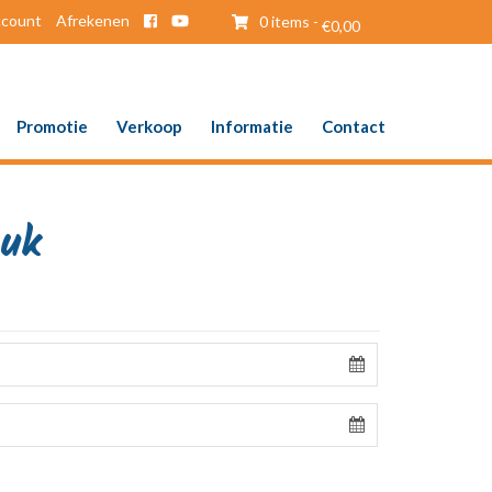
ccount
Afrekenen
0 items -
€
0,00
Promotie
Verkoop
Informatie
Contact
tuk