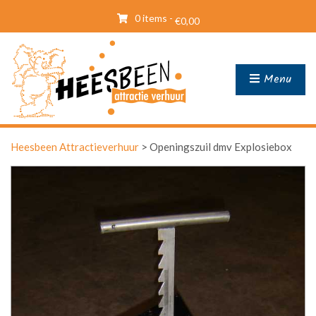
0 items -
€
0,00
Menu
Heesbeen Attractieverhuur
>
Openingszuil dmv Explosiebox