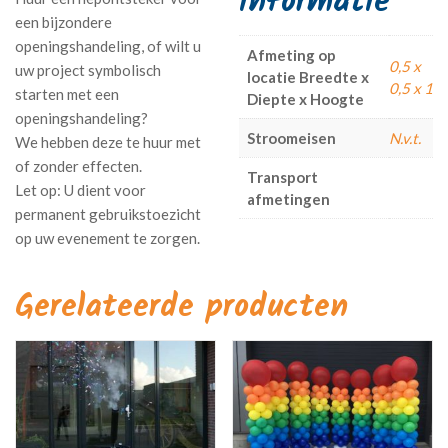
informatie
een bijzondere
openingshandeling, of wilt u
Afmeting op
0,5 x
uw project symbolisch
locatie Breedte x
0,5 x 1
starten met een
Diepte x Hoogte
openingshandeling?
Stroomeisen
N.v.t.
We hebben deze te huur met
of zonder effecten.
Transport
afmetingen
Gerelateerde producten