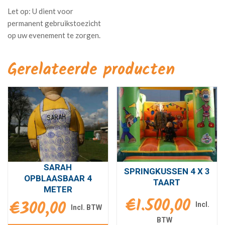
Gerelateerde producten
SARAH
SPRINGKUSSEN 4 X 3
OPBLAASBAAR 4
TAART
METER
€
1.500,00
€
300,00