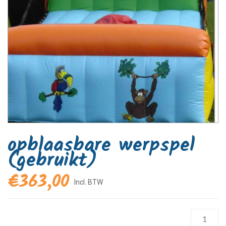
opblaasbare werpspel
(gebruikt)
€
363,00