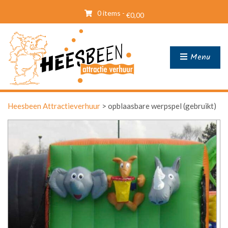
0 items -
€
0,00
Menu
Heesbeen Attractieverhuur
>
opblaasbare werpspel (gebruikt)