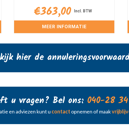
€
363,00
MEER INFORMATIE
kijk hier de annuleringsvoorwaar
ft u vragen? Bel ons:
040-28 34
tie en adviezen kunt u
contact
opnemen of maak
vrijbli