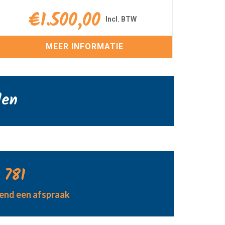
€
1.500,00
MEER INFORMATIE
den
 781
jvend een afspraak