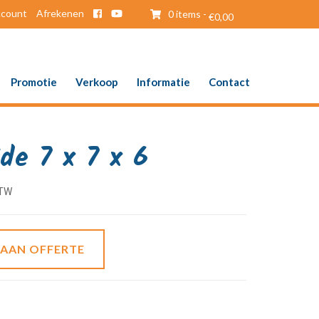
ccount
Afrekenen
0 items -
€
0,00
Promotie
Verkoop
Informatie
Contact
de 7 x 7 x 6
 AAN OFFERTE