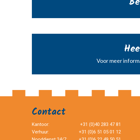
Be
Hee
Voor meer informa
Contact
Kantoor:
+31 (0)40 283 47 81
Verhuur:
+31 (0)6 51 05 01 12
Nooddienst 24/7:
+31 (0)6 22 49 50 51