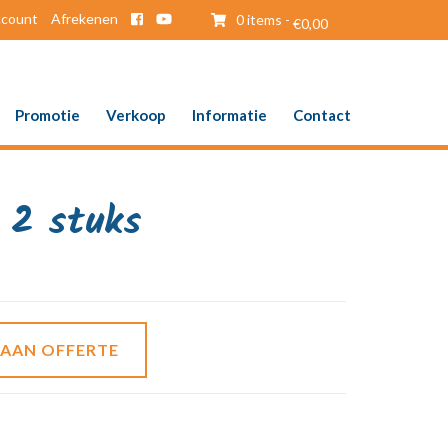
ccount
Afrekenen
0 items -
€
0,00
Promotie
Verkoop
Informatie
Contact
 2 stuks
 AAN OFFERTE