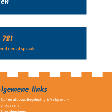
den
 781
jvend een afspraak
Algemene links
Op- en afbouw, Begeleiding & Veiligheid –
uchtkussens
Over Heesbeen