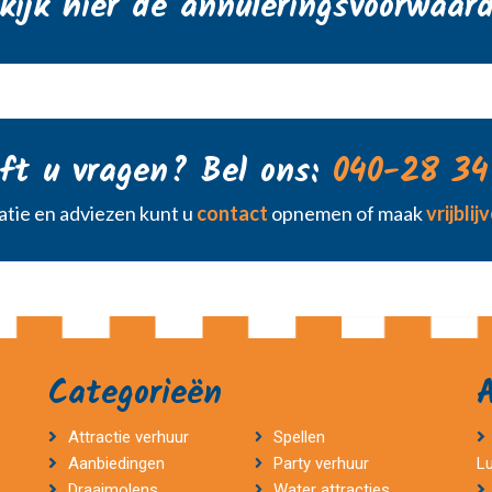
kijk hier de annuleringsvoorwaar
ft u vragen? Bel ons:
040-28 34
tie en adviezen kunt u
contact
opnemen of maak
vrijbli
Categorieën
Attractie verhuur
Spellen
Aanbiedingen
Party verhuur
L
Draaimolens
Water attracties