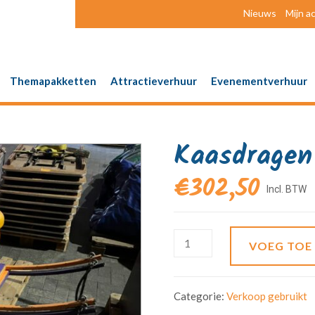
Nieuws
Mijn a
Themapakketten
Attractieverhuur
Evenementverhuur
Kaasdragen
€
302,50
VOEG TOE
Categorie:
Verkoop gebruikt