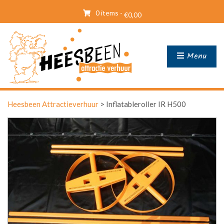
0 items -
€
0,00
Menu
Heesbeen Attractieverhuur
>
Inflatableroller IR H500