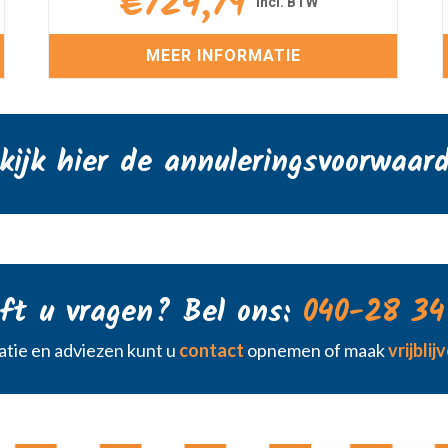
€
724,79
MEER INFORMATIE
kijk hier de annuleringsvoorwaar
ft u vragen? Bel ons:
040-28 34
tie en adviezen kunt u
contact
opnemen of maak
vrijbli