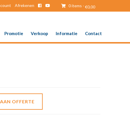
ccount
Afrekenen
0 items -
€
0,00
Promotie
Verkoop
Informatie
Contact
 AAN OFFERTE