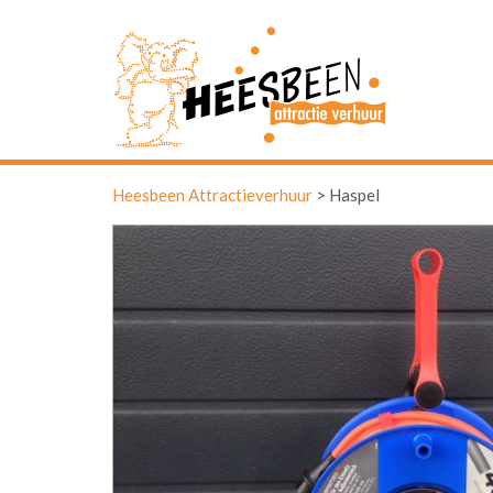
Heesbeen Attractieverhuur
>
Haspel