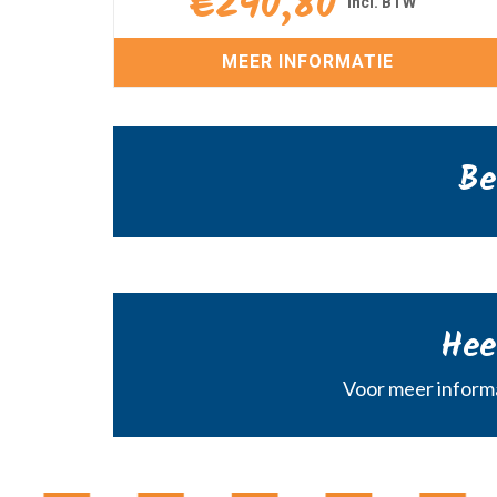
€
240,80
MEER INFORMATIE
Be
Hee
Voor meer informa