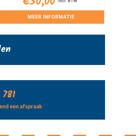
€
30,00
MEER INFORMATIE
den
 781
jvend een afspraak