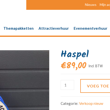
Nieuws
Mijn a
Themapakketten
Attractieverhuur
Evenementverhuur
Haspel
€
89,00
VOEG TOE
Categorie:
Verkoop nieuw