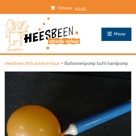
0 items -
€
0,00
Menu
Heesbeen Attractieverhuur
>
Ballonnenpomp lucht handpomp