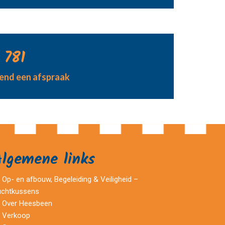
 781
jvend een afspraak
Algemene links
Op- en afbouw, Begeleiding & Veiligheid –
uchtkussens
Over Heesbeen
Verkoop