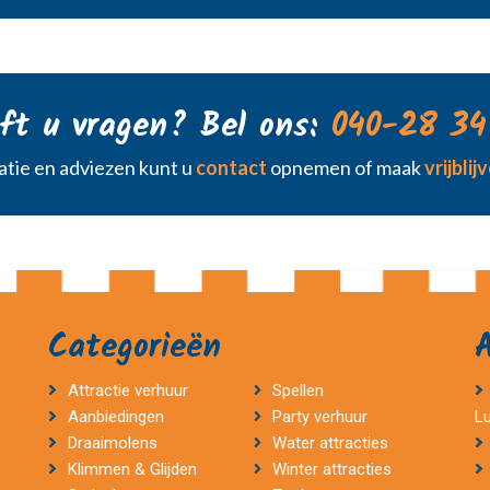
ft u vragen? Bel ons:
040-28 34
tie en adviezen kunt u
contact
opnemen of maak
vrijbli
Categorieën
Attractie verhuur
Spellen
Aanbiedingen
Party verhuur
L
Draaimolens
Water attracties
Klimmen & Glijden
Winter attracties