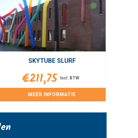
SKYTUBE SLURF
€
211,75
MEER INFORMATIE
den