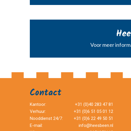
Hee
Voor meer informa
Contact
Kantoor:
+31 (0)40 283 47 81
Verhuur:
+31 (0)6 51 05 01 12
Nooddienst 24/7:
+31 (0)6 22 49 50 51
E-mail:
info@heesbeen.nl