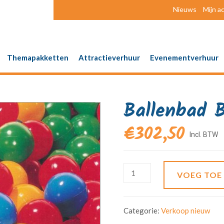
Nieuws
Mijn a
Themapakketten
Attractieverhuur
Evenementverhuur
Ballenbad B
€
302,50
VOEG TOE
Categorie:
Verkoop nieuw