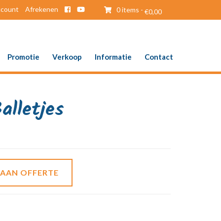
ccount
Afrekenen
0 items -
€
0,00
Promotie
Verkoop
Informatie
Contact
alletjes
 AAN OFFERTE