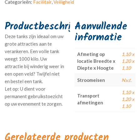
Categorieën:
Facilitair
,
Veiligheid
Aanvullende
informatie
Deze tanks zijn ideaal om uw
grote attracties aan te
verankeren. Een volle tank
Afmeting op
1,10 x
weegt 1000 kilo. Uw
locatie Breedte x
1,20 x
attractie bij winderig weer in
Diepte x Hoogte
1,10
een open veld? Twijfel niet
Stroomeisen
N.v.t.
en bestel een tank.
1,10 x
Transport
1,20 x
afmetingen
1,10
Gerelateerde producten