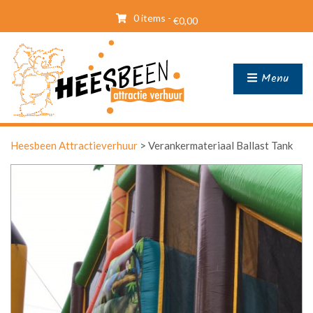
0 items -
€
0,00
Menu
Heesbeen Attractieverhuur
>
Verankermateriaal Ballast Tank