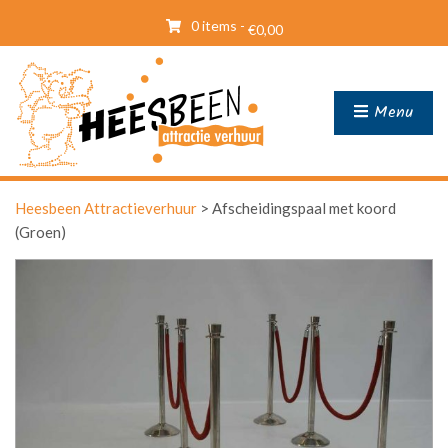
0 items -
€
0,00
Menu
Heesbeen Attractieverhuur
>
Afscheidingspaal met koord
(Groen)