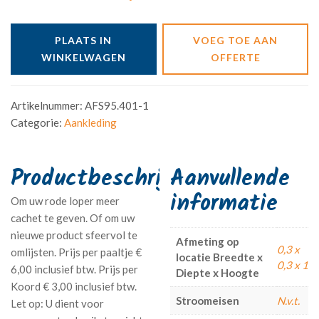
PLAATS IN
VOEG TOE AAN
WINKELWAGEN
OFFERTE
Artikelnummer:
AFS95.401-1
Categorie:
Aankleding
Aanvullende
informatie
Om uw rode loper meer
cachet te geven. Of om uw
nieuwe product sfeervol te
Afmeting op
0,3 x
omlijsten. Prijs per paaltje €
locatie Breedte x
0,3 x 1
6,00 inclusief btw. Prijs per
Diepte x Hoogte
Koord € 3,00 inclusief btw.
Stroomeisen
N.v.t.