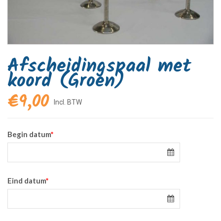
Afscheidingspaal met
koord (Groen)
€
9,00
Begin datum
*
Eind datum
*