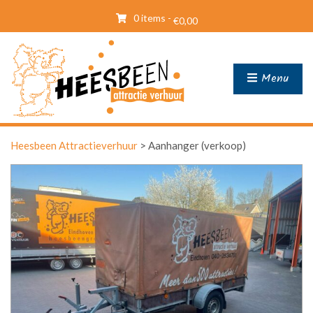
0 items -
€
0,00
Menu
Heesbeen Attractieverhuur
>
Aanhanger (verkoop)