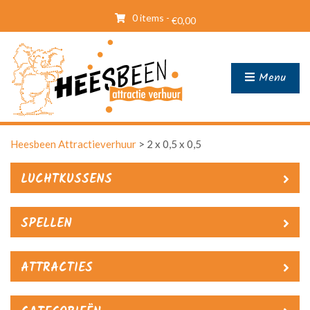
0 items -
€
0,00
Menu
Heesbeen Attractieverhuur
>
2 x 0,5 x 0,5
LUCHTKUSSENS
SPELLEN
ATTRACTIES