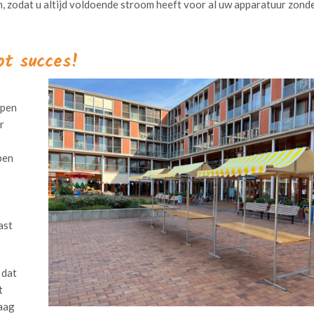
, zodat u altijd voldoende stroom heeft voor al uw apparatuur zond
ot succes!
open
r
pen
ast
 dat
t
raag