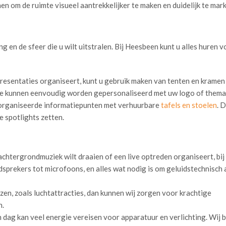
nen om de ruimte visueel aantrekkelijker te maken en duidelijk te mar
g en de sfeer die u wilt uitstralen. Bij Heesbeen kunt u alles huren 
 presentaties organiseert, kunt u gebruik maken van tenten en kramen
 kunnen eenvoudig worden gepersonaliseerd met uw logo of thema
eorganiseerde informatiepunten met verhuurbare
tafels en stoelen
. 
e spotlights zetten.
 achtergrondmuziek wilt draaien of een live optreden organiseert, bij
dsprekers tot microfoons, en alles wat nodig is om geluidstechnisch a
en, zoals luchtattracties, dan kunnen wij zorgen voor krachtige
n.
dag kan veel energie vereisen voor apparatuur en verlichting. Wij 