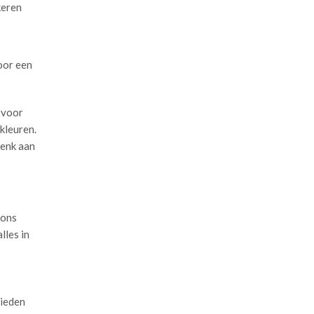
keren
voor een
 voor
kleuren.
Denk aan
 ons
lles in
bieden