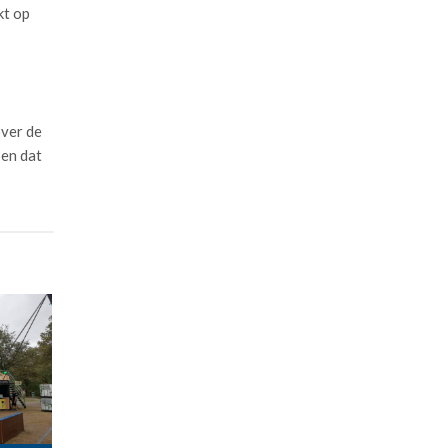
kt op
over de
 en dat