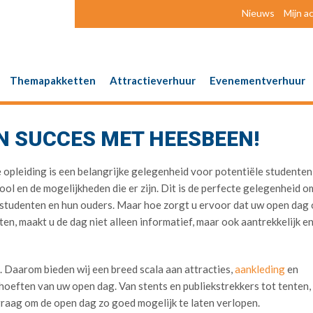
Nieuws
Mijn a
Themapakketten
Attractieverhuur
Evenementverhuur
N SUCCES MET HEESBEEN!
e opleiding is een belangrijke gelegenheid voor potentiële studente
ool en de mogelijkheden die er zijn. Dit is de perfecte gelegenheid 
 studenten en hun ouders. Maar hoe zorgt u ervoor dat uw open dag 
n, maakt u de dag niet alleen informatief, maar ook aantrekkelijk e
. Daarom bieden wij een breed scala aan attracties,
aankleding
en
ehoeften van uw open dag. Van stents en publiekstrekkers tot tenten,
graag om de open dag zo goed mogelijk te laten verlopen.