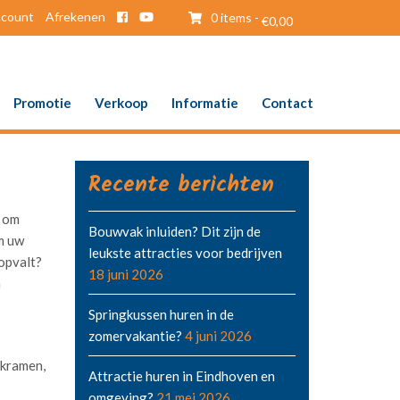
ccount
Afrekenen
0 items -
€
0,00
Promotie
Verkoop
Informatie
Contact
Recente berichten
n om
Bouwvak inluiden? Dit zijn de
om uw
leukste attracties voor bedrijven
opvalt?
18 juni 2026
n
Springkussen huren in de
zomervakantie?
4 juni 2026
 kramen,
Attractie huren in Eindhoven en
omgeving?
21 mei 2026