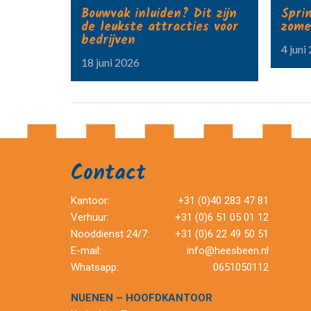
Bouwvak inluiden? Dit zijn
Spri
de leukste attracties voor
zome
bedrijven
4 juni
18 juni 2026
Contact
Kantoor:
+31 (0)40 283 47 81
Verhuur:
+31 (0)6 51 05 01 12
Nooddienst 24/7:
+31 (0)6 22 49 50 51
E-mail:
info@heesbeen.nl
Whatsapp:
0651050112
NUENEN – HOOFDKANTOOR