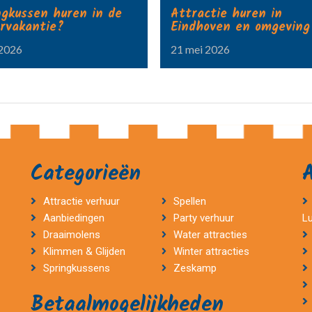
ngkussen huren in de
Attractie huren in
rvakantie?
Eindhoven en omgeving
 2026
21 mei 2026
Categorieën
Attractie verhuur
Spellen
Aanbiedingen
Party verhuur
L
Draaimolens
Water attracties
Klimmen & Glijden
Winter attracties
Springkussens
Zeskamp
Betaalmogelijkheden