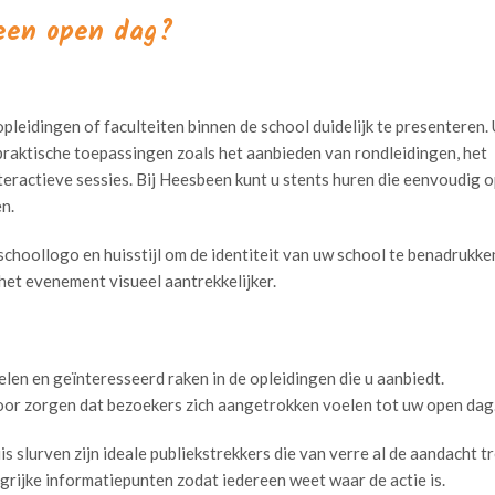
 een open dag?
leidingen of faculteiten binnen de school duidelijk te presenteren. 
praktische toepassingen zoals het aanbieden van rondleidingen, het
ractieve sessies. Bij Heesbeen kunt u stents huren die eenvoudig o
en.
 schoollogo en huisstijl om de identiteit van uw school te benadrukke
het evenement visueel aantrekkelijker.
elen en geïnteresseerd raken in de opleidingen die u aanbiedt.
oor zorgen dat bezoekers zich aangetrokken voelen tot uw open dag
s slurven zijn ideale publiekstrekkers die van verre al de aandacht t
angrijke informatiepunten zodat iedereen weet waar de actie is.