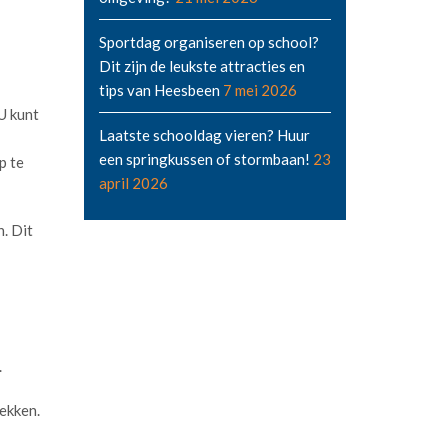
Sportdag organiseren op school?
Dit zijn de leukste attracties en
tips van Heesbeen
7 mei 2026
U kunt
Laatste schooldag vieren? Huur
een springkussen of stormbaan!
23
p te
april 2026
n. Dit
.
rekken.