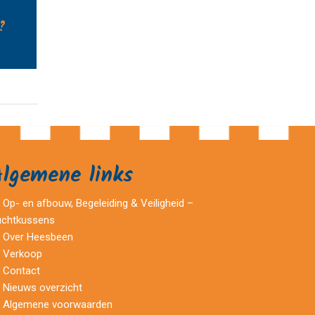
?
Algemene links
Op- en afbouw, Begeleiding & Veiligheid –
uchtkussens
Over Heesbeen
Verkoop
Contact
Nieuws overzicht
Algemene voorwaarden