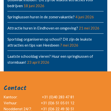
bedrijven
18 juni 2026
Springkussen huren in de zomervakantie?
4 juni 2026
Attractie huren in Eindhoven en omgeving?
21 mei 2026
Sportdag organiseren op school? Dit zijn de leukste
attracties en tips van Heesbeen
7 mei 2026
Laatste schooldag vieren? Huur een springkussen of
stormbaan!
23 april 2026
Contact
Kantoor:
+31 (0)40 283 47 81
Verhuur:
+31 (0)6 51 05 01 12
Nooddienst 24/7:
+31 (0)6 22 49 50 51