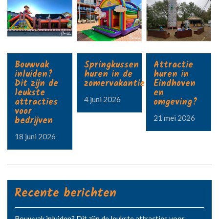
Bouwvak
Springkussen
Attractie
inluiden?
huren in de
huren in
Dit zijn de
zomervakantie?
Eindhoven
leukste
en
4 juni 2026
attracties
omgeving?
voor
21 mei 2026
bedrijven
18 juni 2026
Recente berichten
Bouwvak inluiden? Dit zijn de leukste attracties voor