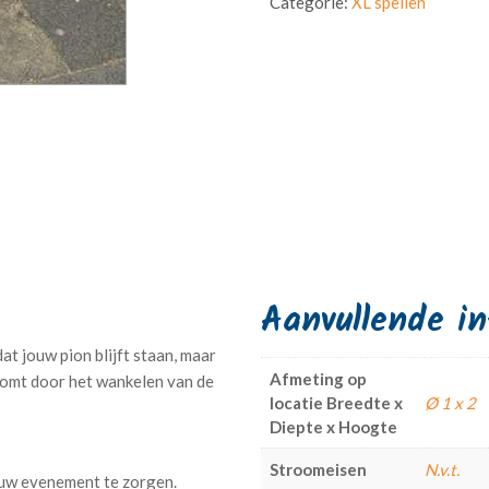
Categorie:
XL spellen
Aanvullende i
at jouw pion blijft staan, maar
Afmeting op
komt door het wankelen van de
locatie Breedte x
Ø 1 x 2
Diepte x Hoogte
Stroomeisen
N.v.t.