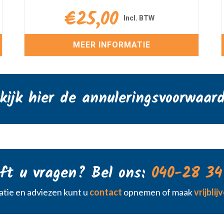
€
25,00
MEER INFORMATIE
kijk hier de annuleringsvoorwaar
ft u vragen? Bel ons:
040-28 34
tie en adviezen kunt u
contact
opnemen of maak
vrijbli