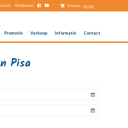
ccount
Afrekenen
0 items -
€
0,00
Promotie
Verkoop
Informatie
Contact
n Pisa