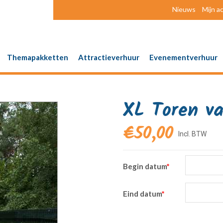
Nieuws
Mijn a
Themapakketten
Attractieverhuur
Evenementverhuur
XL Toren va
€
50,00
Begin datum
*
Eind datum
*