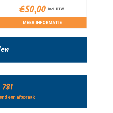
€
50,00
MEER INFORMATIE
den
 781
jvend een afspraak