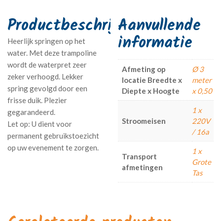
Aanvullende
informatie
Heerlijk springen op het
water. Met deze trampoline
wordt de waterpret zeer
Afmeting op
Ø 3
zeker verhoogd. Lekker
locatie Breedte x
meter
spring gevolgd door een
Diepte x Hoogte
x 0,50
frisse duik. Plezier
1 x
gegarandeerd.
Stroomeisen
220V
/ 16a
1 x
Transport
Grote
afmetingen
Tas