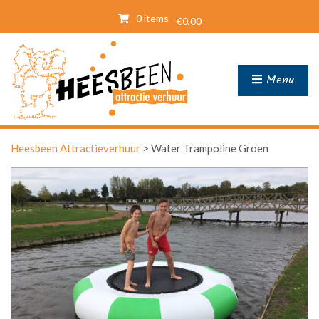
0 items -
€
0,00
Menu
Heesbeen Attractieverhuur
>
Water Trampoline Groen