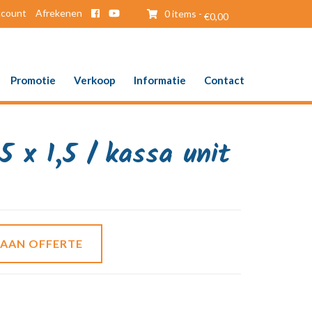
ccount
Afrekenen
0 items -
€
0,00
Promotie
Verkoop
Informatie
Contact
5 x 1,5 / kassa unit
 AAN OFFERTE