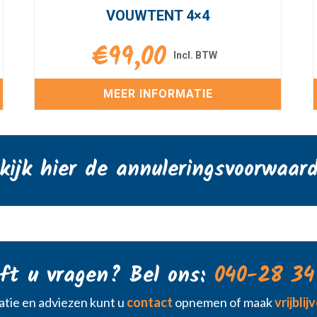
VOUWTENT 4×4
€
99,00
MEER INFORMATIE
kijk hier de annuleringsvoorwaar
ft u vragen? Bel ons:
040-28 34
tie en adviezen kunt u
contact
opnemen of maak
vrijbli