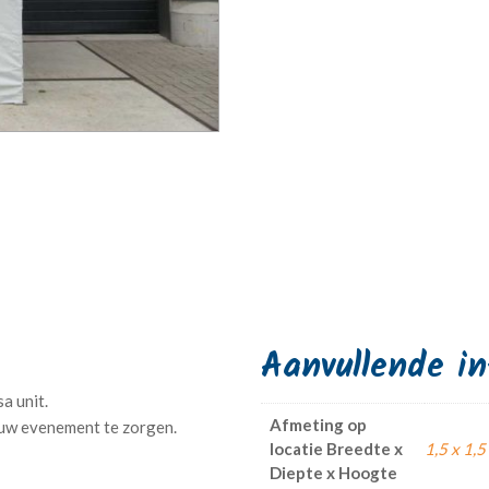
Aanvullende i
a unit.
Afmeting op
locatie Breedte x
1,5 x 1,5
Diepte x Hoogte