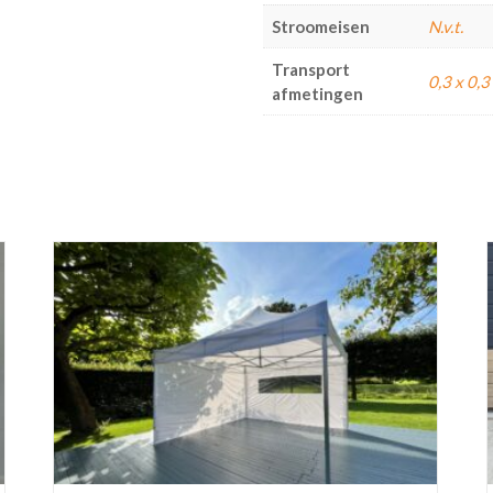
Stroomeisen
N.v.t.
Transport
0,3 x 0,3
afmetingen