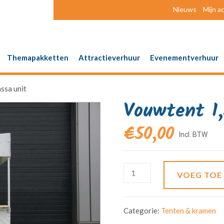
Nieuws
Mijn a
Themapakketten
Attractieverhuur
Evenementverhuur
assa unit
Vouwtent 1,
€
50,00
VOEG TOE
Categorie:
Tenten & kramen