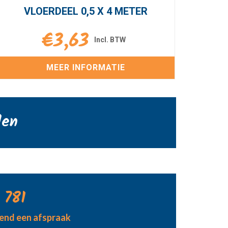
VLOERDEEL 0,5 X 4 METER
€
3,63
MEER INFORMATIE
den
 781
jvend een afspraak