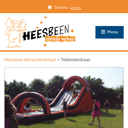
0 items -
€
0,00
Menu
Heesbeen Attractieverhuur
>
Tobbedansbaan