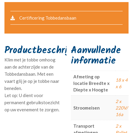
Certificering Tobbedansbaan
Aanvullende
informatie
Klim met je tobbe omhoog
aan de achterzijde van de
Tobbedansbaan. Met een
Afmeting op
18 x 4
vaart glij je op je tobbe naar
locatie Breedte x
x 6
beneden.
Diepte x Hoogte
2 x
Stroomeisen
220V/
16a
Transport
2 x
afmetingen
Pallet