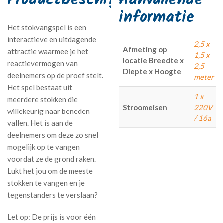
Aanvullende
informatie
Het stokvangspel is een
interactieve en uitdagende
2,5 x
Afmeting op
attractie waarmee je het
1,5 x
locatie Breedte x
reactievermogen van
2,5
Diepte x Hoogte
deelnemers op de proef stelt.
meter
Het spel bestaat uit
1 x
meerdere stokken die
Stroomeisen
220V
willekeurig naar beneden
/ 16a
vallen. Het is aan de
deelnemers om deze zo snel
mogelijk op te vangen
voordat ze de grond raken.
Lukt het jou om de meeste
stokken te vangen en je
tegenstanders te verslaan?
Let op: De prijs is voor één