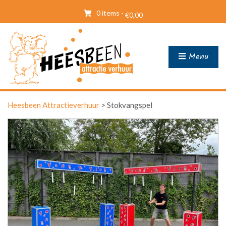
0 items -
€
0,00
Menu
Heesbeen Attractieverhuur
>
Stokvangspel