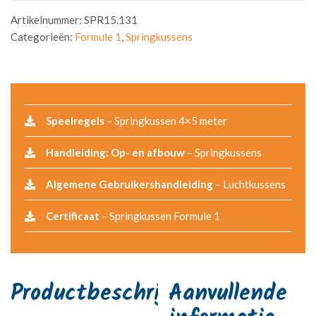
Artikelnummer:
SPR15.131
Categorieën:
Formule 1
,
Springkussens
Speelregels
– Springkussen 4×5 meter
Handleiding: Op- en afbouw
– Springkussens
Algemene Gebruikershandleiding
– Luchtkussens
Certificaat
– Springkussen Formule 1
Aanvullende