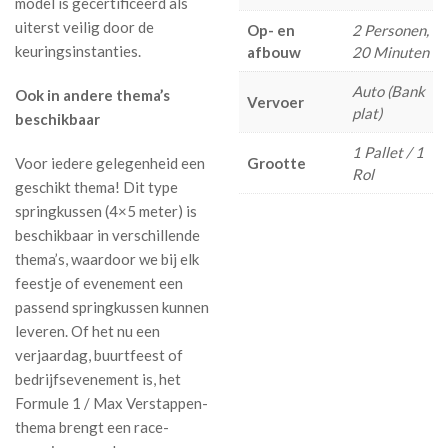
model is gecertificeerd als
uiterst veilig door de
Op- en
2 Personen,
keuringsinstanties.
afbouw
20 Minuten
Auto (Bank
Ook in andere thema’s
Vervoer
plat)
beschikbaar
1 Pallet / 1
Voor iedere gelegenheid een
Grootte
Rol
geschikt thema! Dit type
springkussen (4×5 meter) is
beschikbaar in verschillende
thema’s, waardoor we bij elk
feestje of evenement een
passend springkussen kunnen
leveren. Of het nu een
verjaardag, buurtfeest of
bedrijfsevenement is, het
Formule 1 / Max Verstappen-
thema brengt een race-