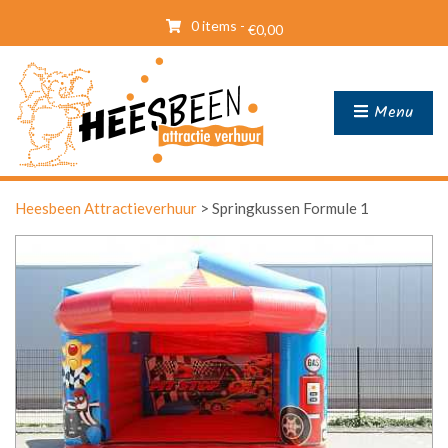
0 items -
€
0,00
Menu
Heesbeen Attractieverhuur
>
Springkussen Formule 1