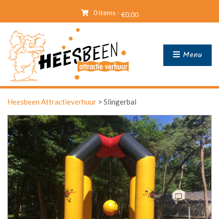
0 items -
€
0,00
Menu
Heesbeen Attractieverhuur
>
Slingerbal