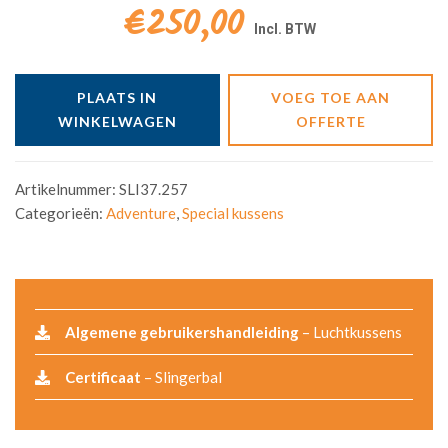
€250,00
PLAATS IN
VOEG TOE AAN
WINKELWAGEN
OFFERTE
Artikelnummer:
SLI37.257
Categorieën:
Adventure
,
Special kussens
Algemene gebruikershandleiding
– Luchtkussens
Certificaat
– Slingerbal