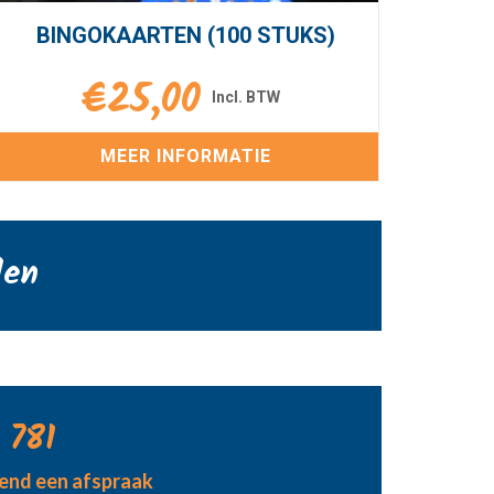
BINGOKAARTEN (100 STUKS)
€
25,00
MEER INFORMATIE
den
 781
jvend een afspraak