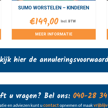
SUMO WORSTELEN – KINDEREN
€
149,00
MEER INFORMATIE
kijk hier de annuleringsvoorwaar
ft u vragen? Bel ons:
040-28 34
tie en adviezen kunt u
contact
opnemen of maak
vrijbli