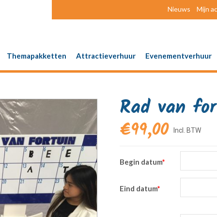
Nieuws
Mijn a
Themapakketten
Attractieverhuur
Evenementverhuur
Rad van for
€
99,00
Begin datum
*
Eind datum
*