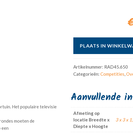
€
PLAATS IN WINKEL
Artikelnummer:
RAD45.650
Categorieën:
Competities
,
Ove
Aanvullende i
rtuin. Het populaire televisie
Afmeting op
locatie Breedte x
3 x 3 x 1
e rondes moeten de
Diepte x Hoogte
p een