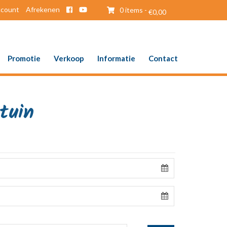
ccount
Afrekenen
0 items -
€
0,00
Promotie
Verkoop
Informatie
Contact
tuin