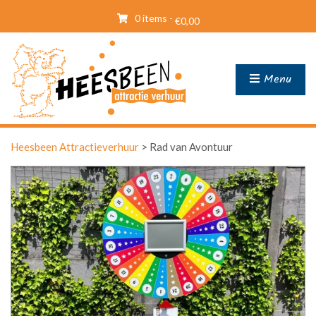
0 items -
€
0,00
Menu
Heesbeen Attractieverhuur
>
Rad van Avontuur