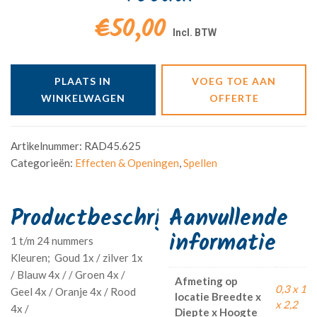
€50,00
PLAATS IN
VOEG TOE AAN
WINKELWAGEN
OFFERTE
Artikelnummer:
RAD45.625
Categorieën:
Effecten & Openingen
,
Spellen
Aanvullende
informatie
1 t/m 24 nummers
Kleuren; Goud 1x / zilver 1x
/ Blauw 4x / / Groen 4x /
Afmeting op
0,3 x 1
Geel 4x / Oranje 4x / Rood
locatie Breedte x
x 2,2
4x /
Diepte x Hoogte