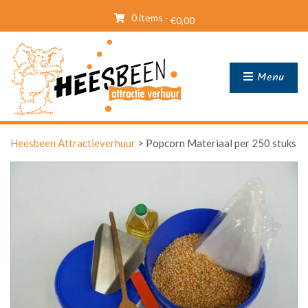
0 items -
€
0,00
Menu
Heesbeen Attractieverhuur
>
Popcorn Materiaal per 250 stuks