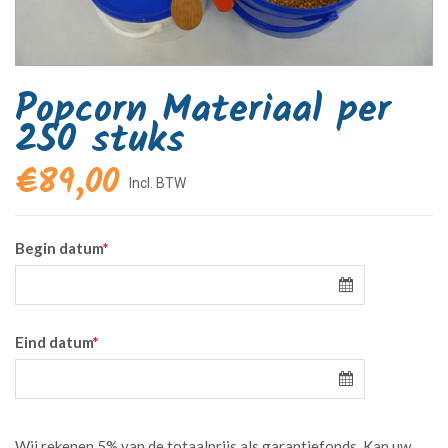
Popcorn Materiaal per
250 stuks
€
89,00
Begin datum
*
Eind datum
*
Wij rekenen 5% van de totaalprijs als garantiefonds. Kan uw