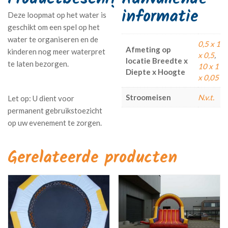
informatie
Deze loopmat op het water is
geschikt om een spel op het
water te organiseren en de
0,5 x 1
Afmeting op
kinderen nog meer waterpret
x 0,5
,
locatie Breedte x
te laten bezorgen.
10 x 1
Diepte x Hoogte
x 0,05
Stroomeisen
N.v.t.
Gerelateerde producten