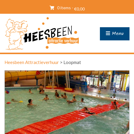
0 items -
€
0,00
Menu
Heesbeen Attractieverhuur
>
Loopmat