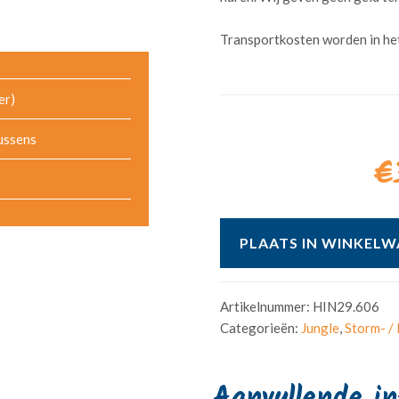
Transportkosten worden in he
er)
ussens
€
PLAATS IN WINKEL
Artikelnummer:
HIN29.606
Categorieën:
Jungle
,
Storm- /
Aanvullende i