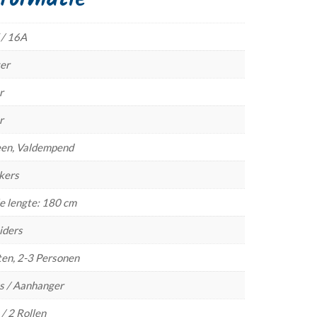
 / 16A
er
r
r
een, Valdempend
kers
 lengte: 180 cm
iders
en, 2-3 Personen
s / Aanhanger
 / 2 Rollen