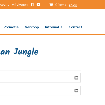
ccount
Afrekenen
0 items -
€
0,00
Promotie
Verkoop
Informatie
Contact
an Jungle