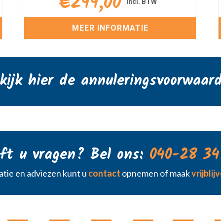
€
299,00
MEER INFORMATIE
kijk hier de annuleringsvoorwaar
ft u vragen? Bel ons:
040-28 34
tie en adviezen kunt u
contact
opnemen of maak
vrijbli