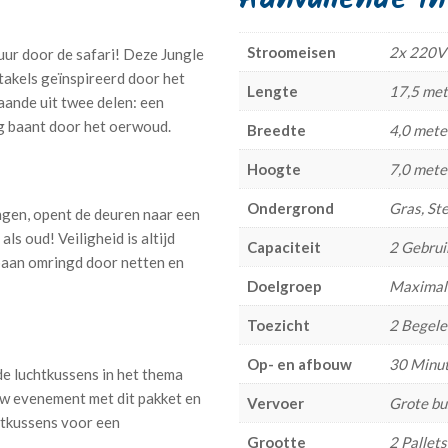
Stroomeisen
2x 220V
ur door de safari! Deze Jungle
takels geïnspireerd door het
Lengte
17,5 met
aande uit twee delen: een
weg baant door het oerwoud.
Breedte
4,0 mete
Hoogte
7,0 mete
Ondergrond
Gras, St
gen, opent de deuren naar een
ls oud! Veiligheid is altijd
Capaciteit
2 Gebrui
sbaan omringd door netten en
Doelgroep
Maximale
Toezicht
2 Begele
Op- en afbouw
30 Minut
e luchtkussens in het thema
uw evenement met dit pakket en
Vervoer
Grote bu
htkussens voor een
Grootte
2 Pallets