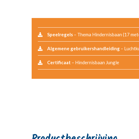
Speelregels
– Thema Hindernisbaan (17 met
Algemene gebruikershandleiding
– Luchtk
Certificaat
– Hindernisbaan Jungle