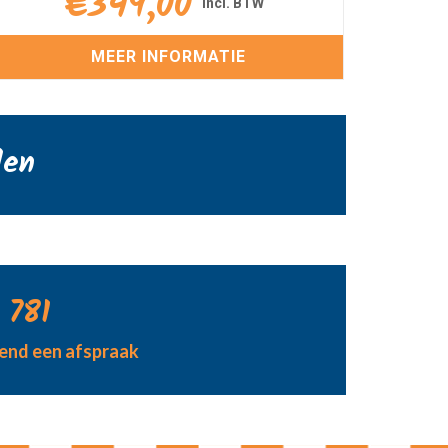
€
349,00
MEER INFORMATIE
den
 781
jvend een afspraak