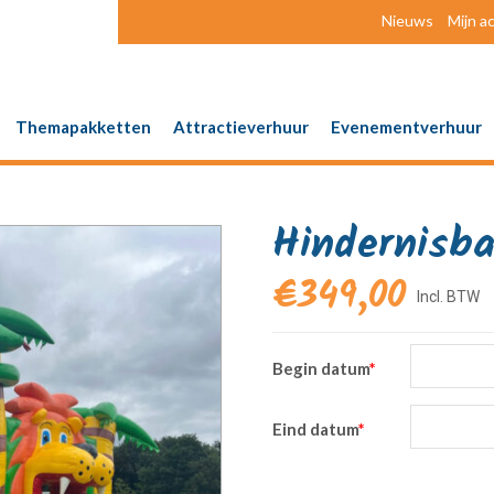
Nieuws
Mijn a
Themapakketten
Attractieverhuur
Evenementverhuur
Hindernisba
€
349,00
Begin datum
*
Eind datum
*