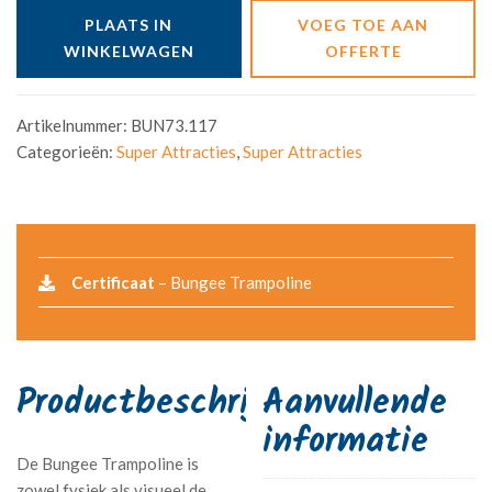
PLAATS IN
VOEG TOE AAN
WINKELWAGEN
OFFERTE
Artikelnummer:
BUN73.117
Categorieën:
Super Attracties
,
Super Attracties
Certificaat
– Bungee Trampoline
Aanvullende
informatie
De Bungee Trampoline is
zowel fysiek als visueel de