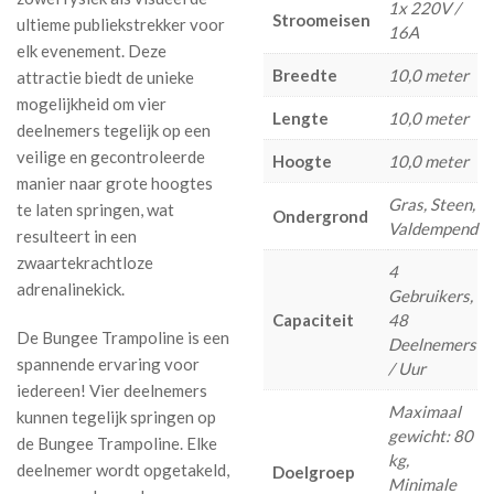
1x 220V /
Stroomeisen
ultieme publiekstrekker voor
16A
elk evenement. Deze
Breedte
10,0 meter
attractie biedt de unieke
mogelijkheid om vier
Lengte
10,0 meter
deelnemers tegelijk op een
veilige en gecontroleerde
Hoogte
10,0 meter
manier naar grote hoogtes
Gras, Steen,
te laten springen, wat
Ondergrond
Valdempend
resulteert in een
zwaartekrachtloze
4
adrenalinekick.
Gebruikers,
Capaciteit
48
De Bungee Trampoline is een
Deelnemers
spannende ervaring voor
/ Uur
iedereen! Vier deelnemers
Maximaal
kunnen tegelijk springen op
gewicht: 80
de Bungee Trampoline. Elke
kg,
deelnemer wordt opgetakeld,
Doelgroep
Minimale