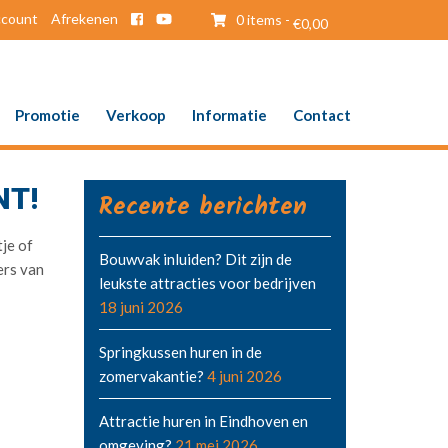
ccount
Afrekenen
0 items -
€
0,00
Promotie
Verkoop
Informatie
Contact
NT!
Recente berichten
je of
Bouwvak inluiden? Dit zijn de
ers van
leukste attracties voor bedrijven
18 juni 2026
Springkussen huren in de
zomervakantie?
4 juni 2026
Attractie huren in Eindhoven en
omgeving?
21 mei 2026