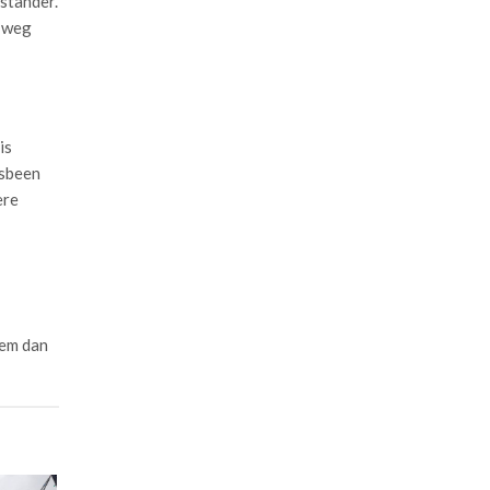
stander.
n weg
is
esbeen
ere
eem dan