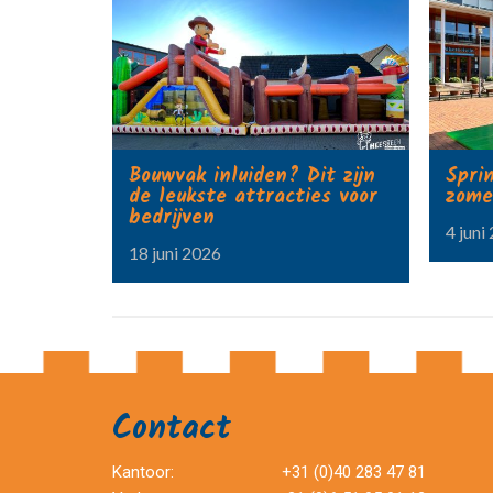
Bouwvak inluiden? Dit zijn
Spri
de leukste attracties voor
zome
bedrijven
4 juni
18 juni 2026
Contact
Kantoor:
+31 (0)40 283 47 81