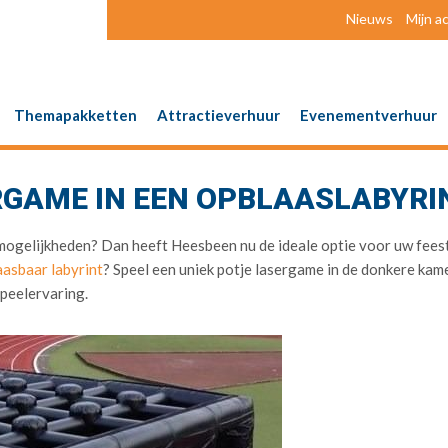
Nieuws
Mijn a
Themapakketten
Attractieverhuur
Evenementverhuur
RGAME IN EEN OPBLAASLABYRI
 mogelijkheden? Dan heeft Heesbeen nu de ideale optie voor uw feest
aasbaar labyrint
? Speel een uniek potje lasergame in de donkere kam
speelervaring.