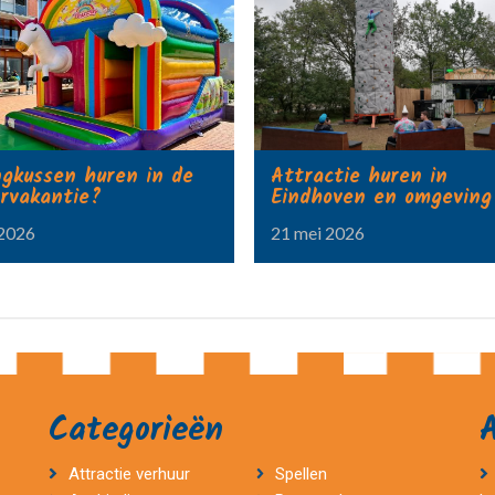
ngkussen huren in de
Attractie huren in
rvakantie?
Eindhoven en omgeving
 2026
21 mei 2026
Categorieën
Attractie verhuur
Spellen