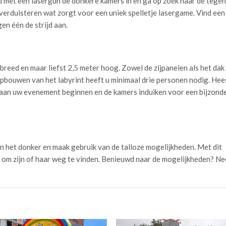
met een lasergun de donkere kamers in en ga op zoek naar de tegen
t verduisteren wat zorgt voor een uniek spelletje lasergame. Vind ee
en één de strijd aan.
breed en maar liefst 2,5 meter hoog. Zowel de zijpanelen als het dak 
opbouwen van het labyrint heeft u minimaal drie personen nodig. He
l aan uw evenement beginnen en de kamers induiken voor een bijzond
in het donker en maak gebruik van de talloze mogelijkheden. Met dit
an om zijn of haar weg te vinden. Benieuwd naar de mogelijkheden? N