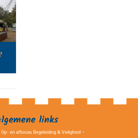
?
Algemene links
Op- en afbouw, Begeleiding & Veiligheid –