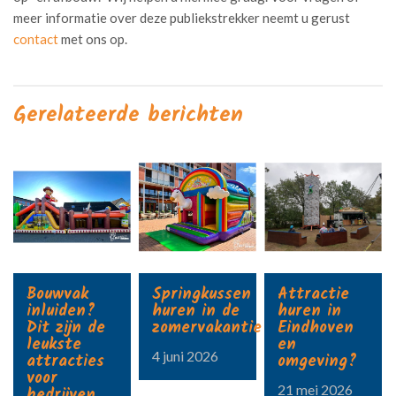
meer informatie over deze publiekstrekker neemt u gerust
contact
met ons op.
Gerelateerde berichten
Bouwvak
Springkussen
Attractie
inluiden?
huren in de
huren in
Dit zijn de
zomervakantie?
Eindhoven
leukste
en
4 juni 2026
attracties
omgeving?
voor
21 mei 2026
bedrijven