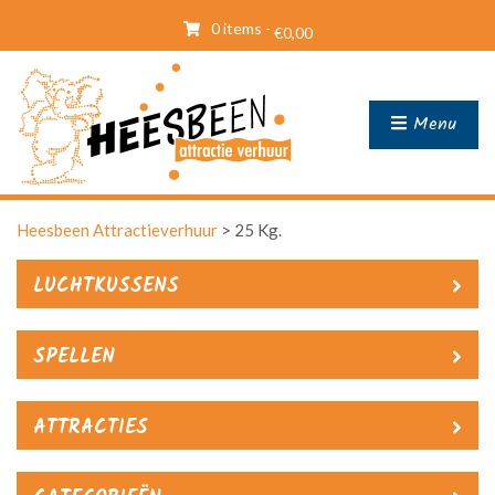
0 items -
€
0,00
Menu
Heesbeen Attractieverhuur
>
25 Kg.
LUCHTKUSSENS
SPELLEN
ATTRACTIES