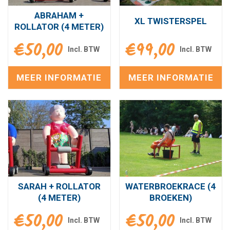
ABRAHAM +
XL TWISTERSPEL
ROLLATOR (4 METER)
€
50,00
€
99,00
MEER INFORMATIE
MEER INFORMATIE
SARAH + ROLLATOR
WATERBROEKRACE (4
(4 METER)
BROEKEN)
€
50,00
€
50,00