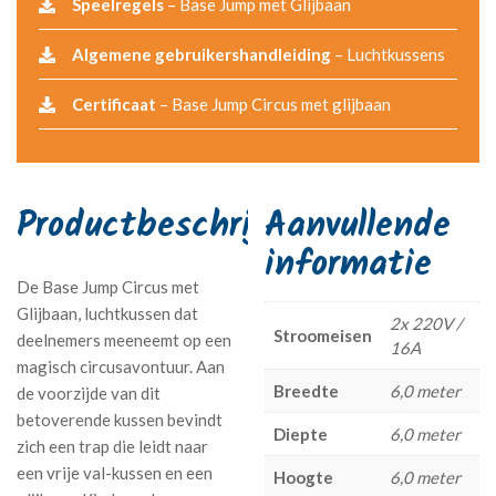
Speelregels
– Base Jump met Glijbaan
Algemene gebruikershandleiding
– Luchtkussens
Certificaat
– Base Jump Circus met glijbaan
Aanvullende
informatie
De Base Jump Circus met
Glijbaan, luchtkussen dat
2x 220V /
Stroomeisen
deelnemers meeneemt op een
16A
magisch circusavontuur. Aan
Breedte
6,0 meter
de voorzijde van dit
betoverende kussen bevindt
Diepte
6,0 meter
zich een trap die leidt naar
een vrije val-kussen en een
Hoogte
6,0 meter