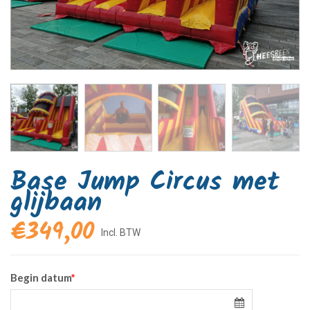
Base Jump Circus met
glijbaan
€
349,00
Begin datum
*