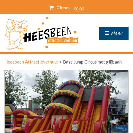
0 items -
€
0,00
Menu
Heesbeen Attractieverhuur
>
Base Jump Circus met glijbaan