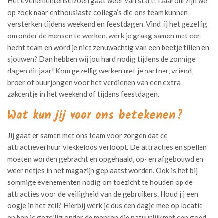
Het evenementenseizoen gaat weer van start! Daarom zijn we
op zoek naar enthousiaste collega’s die ons team kunnen
versterken tijdens weekend en feestdagen. Vind jij het gezellig
om onder de mensen te werken, werk je graag samen met een
hecht team en word je niet zenuwachtig van een beetje tillen en
sjouwen? Dan hebben wij jou hard nodig tijdens de zonnige
dagen dit jaar! Kom gezellig werken met je partner, vriend,
broer of buurjongen voor het verdienen van een extra
zakcentje in het weekend of tijdens feestdagen.
Wat kun jij voor ons betekenen?
Jij gaat er samen met ons team voor zorgen dat de
attractieverhuur vlekkeloos verloopt. De attracties en spellen
moeten worden gebracht en opgehaald, op- en afgebouwd en
weer netjes in het magazijn geplaatst worden. Ook is het bij
sommige evenementen nodig om toezicht te houden op de
attracties voor de veiligheid van de gebruikers. Houd jij een
oogje in het zeil? Hierbij werk je dus een dagje mee op locatie
en ben je gezellig onder de mensen die natuurlijk met een goed